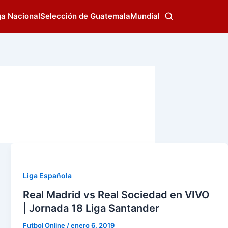
ga Nacional
Selección de Guatemala
Mundial
Liga Española
Real Madrid vs Real Sociedad en VIVO
| Jornada 18 Liga Santander
Futbol Online
/
enero 6, 2019